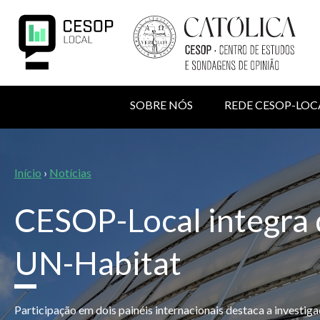
Passar
para
o
conteúdo
principal
NAVEGAÇÃO
SOBRE NÓS
REDE CESOP-LOC
PRINCIPAL
MENU
Back
to
DE
top
Navegação
Início
›
Notícias
UTILIZADOR
estrutural
CESOP-Local integra 
UN-Habitat
Participação em dois painéis internacionais destaca a invest