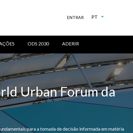
PT
Lista de ações 
ENTRAR
AÇÕES
ODS 2030
ADERIR
orld Urban Forum da
s fundamentais para a tomada de decisão informada em matéria