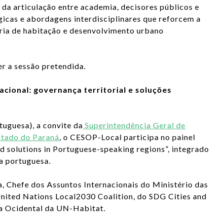
da articulação entre academia, decisores públicos e
icas e abordagens interdisciplinares que reforcem a
éria de habitação e desenvolvimento urbano
er a sessão pretendida.
tacional: governança territorial e soluções
tuguesa), a convite da
Superintendência Geral de
stado do Paraná
, o CESOP-Local participa no painel
ed solutions in Portuguese-speaking regions”, integrado
ua portuguesa.
a, Chefe dos Assuntos Internacionais do Ministério das
 United Nations Local2030 Coalition, do SDG Cities and
ca Ocidental da UN-Habitat.