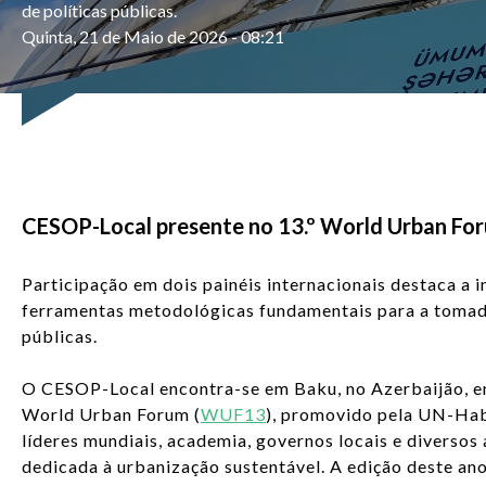
de políticas públicas.
Quinta, 21 de Maio de 2026 - 08:21
CESOP-Local presente no 13.º World Urban For
Participação em dois painéis internacionais destaca a 
ferramentas metodológicas fundamentais para a tomada
públicas.
O CESOP-Local encontra-se em Baku, no Azerbaijão, entr
World Urban Forum (
WUF13
), promovido pela UN-Habi
líderes mundiais, academia, governos locais e diversos
dedicada à urbanização sustentável. A edição deste an