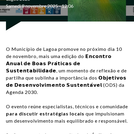
Samedi 8 novembre 2025 - 12:06
LOG IN
FR
List additi
O Município de Lagoa promove no próximo dia 10
de novembro, mais uma edição do 𝗘𝗻𝗰𝗼𝗻𝘁𝗿𝗼
𝗔𝗻𝘂𝗮𝗹 𝗱𝗲 𝗕𝗼𝗮𝘀 𝗣𝗿𝗮́𝘁𝗶𝗰𝗮𝘀 𝗱𝗲
𝗦𝘂𝘀𝘁𝗲𝗻𝘁𝗮𝗯𝗶𝗹𝗶𝗱𝗮𝗱𝗲, um momento de reflexão e de
partilha que sublinha a importância dos 𝗢𝗯𝗷𝗲𝘁𝗶𝘃𝗼𝘀
𝗱𝗲 𝗗𝗲𝘀𝗲𝗻𝘃𝗼𝗹𝘃𝗶𝗺𝗲𝗻𝘁𝗼 𝗦𝘂𝘀𝘁𝗲𝗻𝘁𝗮́𝘃𝗲𝗹 (ODS) da
Agenda 2030.
O evento reúne especialistas, técnicos e comunidade
para discutir estratégias locais
que impulsionam
um desenvolvimento mais equilibrado e responsável.