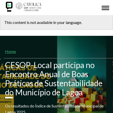
Skip
ABOUT US
to
main
Back
CESOP-LOCAL
content
This content is not available in your language.
to
NETWORK
top
MSI
Breadcrumb
Home
IDL
CESOP-Local participa no
RESEARCH
Encontro Anual de Boas
Práticas de Sustentabilidade
PRESENTATIONS
do Município de Lagoa
ODD 2030
Os resultados do Índice de Sustentabilidade Municipal de
ADHESION
Lagoa 2025