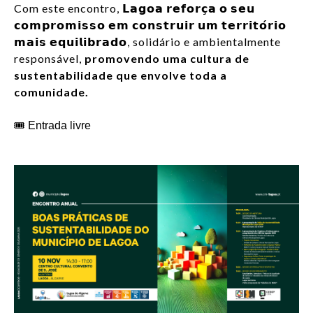
Com este encontro, 𝗟𝗮𝗴𝗼𝗮 𝗿𝗲𝗳𝗼𝗿𝗰̧𝗮 𝗼 𝘀𝗲𝘂
𝗰𝗼𝗺𝗽𝗿𝗼𝗺𝗶𝘀𝘀𝗼 𝗲𝗺 𝗰𝗼𝗻𝘀𝘁𝗿𝘂𝗶𝗿 𝘂𝗺 𝘁𝗲𝗿𝗿𝗶𝘁𝗼́𝗿𝗶𝗼
𝗺𝗮𝗶𝘀 𝗲𝗾𝘂𝗶𝗹𝗶𝗯𝗿𝗮𝗱𝗼, solidário e ambientalmente
responsável,
promovendo uma cultura de
sustentabilidade que envolve toda a
comunidade.
🎟️ Entrada livre