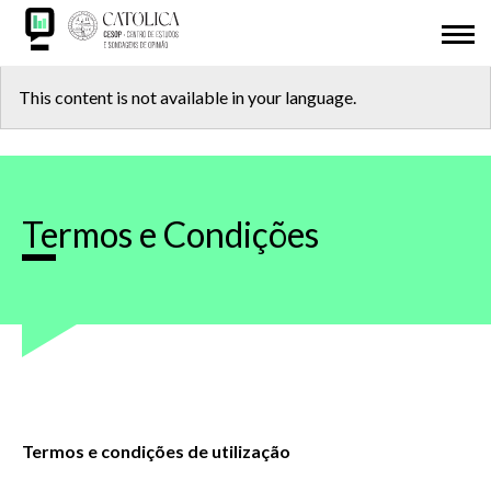
Skip
ABOUT US
to
main
Back
CESOP-LOCAL
content
This content is not available in your language.
to
NETWORK
top
MSI
Termos e Condições
IDL
RESEARCH
PRESENTATIONS
ODD 2030
Termos e condições de utilização
ADHESION