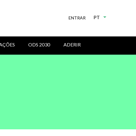
PT
Lista de ações 
ENTRAR
AÇÕES
ODS 2030
ADERIR