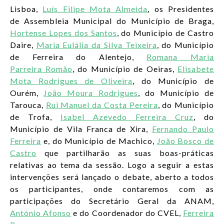
Lisboa,
Luís Filipe Mota Almeida
, os Presidentes
de Assembleia Municipal do Município de Braga,
Hortense Lopes dos Santos
, do Município de Castro
Daire,
Maria Eulália da Silva Teixeira
, do Município
de Ferreira do Alentejo,
Romana Maria
Parreira Romão
, do Município de Oeiras,
Elisabete
Mota Rodrigues de Oliveira
, do Município de
Ourém,
João Moura Rodrigues
, do Município de
Tarouca,
Rui Manuel da Costa Pereira
, do Município
de Trofa,
Isabel Azevedo Ferreira Cruz
, do
Município de Vila Franca de Xira,
Fernando Paulo
Ferreira
e, do Município de Machico,
João Bosco de
Castro
que partilharão as suas boas-práticas
relativas ao tema da sessão. Logo a seguir a estas
intervenções será lançado o debate, aberto a todos
os participantes, onde contaremos com as
participações do Secretário Geral da ANAM,
António Afonso
e do Coordenador do CVEL,
Ferreira