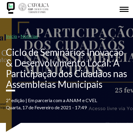
Passar
SOBRE NÓS
para
o
Back
REDE CESOP-LOCAL
conteúdo
to
principal
top
Navegação
Início
›
Notícias
ISM
estrutural
Ciclo de Seminários Inovação
IDL
& Desenvolvimento Local: A
Participação dos Cidadãos nas
INVESTIGAÇÃO
Assembleias Municipais
APRESENTAÇÕES
2ª edição | Em parceria com a ANAM e CVEL
ODS 2030
Quarta, 17 de Fevereiro de 2021 - 17:49
ADERIR