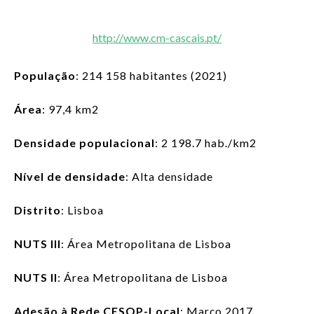
ENTRAR
http://www.cm-cascais.pt/
PT
Lista de aç
População
:
214 158
habitantes (2021)
Área
: 97,4 km2
Densidade populacional
: 2 198.7 hab./km2
Nível de densidade
: Alta densidade
Distrito
: Lisboa
NUTS III
: Área Metropolitana de Lisboa
NUTS II
: Área Metropolitana de Lisboa
Adesão à Rede CESOP-Local
: Março 2017