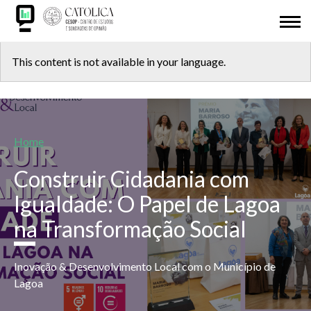
Skip
ABOUT US
to
main
Back
CESOP-LOCAL
content
This content is not available in your language.
to
NETWORK
top
MSI
Breadcrumb
Home
IDL
Construir Cidadania com
RESEARCH
Igualdade: O Papel de Lagoa
na Transformação Social
PRESENTATIONS
ODD 2030
Inovação & Desenvolvimento Local com o Município de
Lagoa
ADHESION