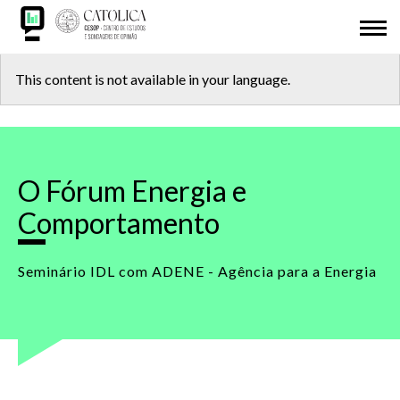
Skip
ABOUT US
to
main
Back
CESOP-LOCAL
content
This content is not available in your language.
to
NETWORK
top
MSI
O Fórum Energia e
IDL
Comportamento
RESEARCH
Seminário IDL com ADENE - Agência para a Energia
PRESENTATIONS
ODD 2030
ADHESION