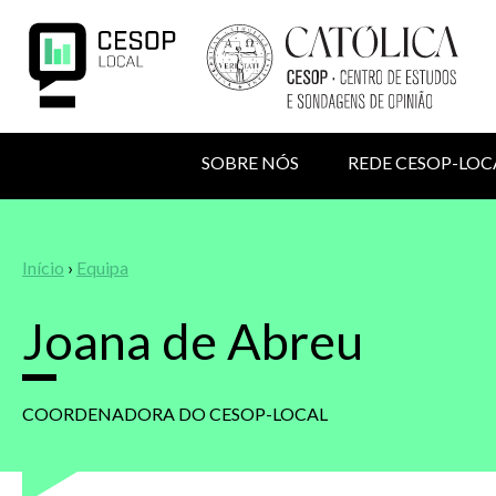
Passar
para
o
conteúdo
principal
NAVEGAÇÃO
SOBRE NÓS
REDE CESOP-LOC
PRINCIPAL
MENU
Back
to
DE
top
Navegação
Início
›
Equipa
UTILIZADOR
estrutural
Joana de Abreu
COORDENADORA DO CESOP-LOCAL