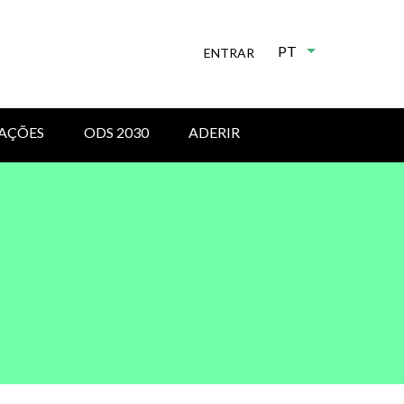
PT
Lista de ações 
ENTRAR
AÇÕES
ODS 2030
ADERIR