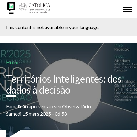
Skip
ABOUT US
to
main
Back
CESOP-LOCAL
content
This content is not available in your language.
to
NETWORK
top
MSI
Breadcrumb
Home
IDL
Territórios Inteligentes: dos
RESEARCH
dados à decisão
PRESENTATIONS
Famalicão apresenta o seu Observatório
Samedi 15 mars 2025 - 06:58
ODD 2030
ADHESION