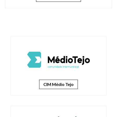
ENTRAR
PT
Lista de aç
CIM Médio Tejo