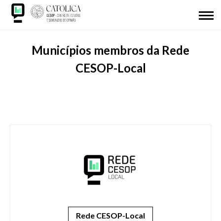
Passar
SOBRE NÓS
para
o
Back
REDE CESOP-LOCAL
conteúdo
to
Municípios membros da Rede
principal
top
CESOP-Local
ISM
IDL
INVESTIGAÇÃO
APRESENTAÇÕES
ODS 2030
ADERIR
Rede CESOP-Local