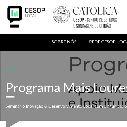
Passar
para
o
conteúdo
principal
NAVEGAÇÃO
SOBRE NÓS
REDE CESOP-LOC
PRINCIPAL
MENU
Back
to
DE
top
Navegação
Início
UTILIZADOR
estrutural
Programa Mais Loure
Seminário Inovação & Desenvolvimento Local com o Município