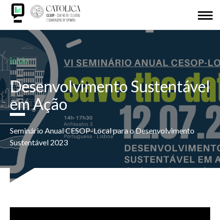
Passar
SOBRE NÓS
para
o
Back
REDE CESOP-LOCAL
conteúdo
to
principal
top
Navegação
Início
ISM
estrutural
Desenvolvimento Sustentável
IDL
em Ação
INVESTIGAÇÃO
Seminário Anual CESOP-Local para o Desenvolvimento
Sustentável 2023
APRESENTAÇÕES
ODS 2030
ADERIR