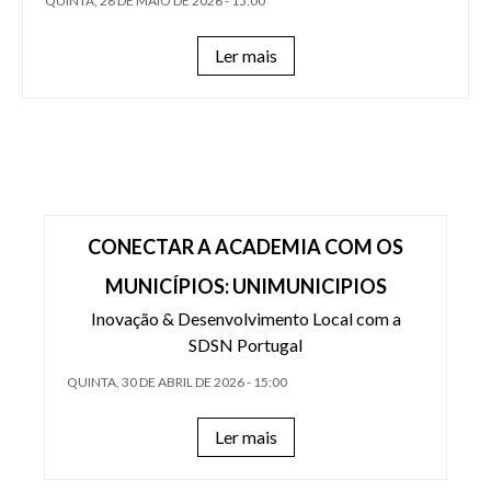
QUINTA, 28 DE MAIO DE 2026 - 15:00
ENTRAR
Ler mais
PT
Lista de aç
CONECTAR A ACADEMIA COM OS
MUNICÍPIOS: UNIMUNICIPIOS
Inovação & Desenvolvimento Local com a
SDSN Portugal
QUINTA, 30 DE ABRIL DE 2026 - 15:00
Ler mais