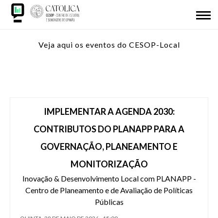
Passar
SOBRE NÓS
para
o
Back
REDE CESOP-LOCAL
conteúdo
Veja aqui os eventos do CESOP-Local
to
principal
top
ISM
IDL
IMPLEMENTAR A AGENDA 2030:
INVESTIGAÇÃO
CONTRIBUTOS DO PLANAPP PARA A
GOVERNAÇÃO, PLANEAMENTO E
APRESENTAÇÕES
MONITORIZAÇÃO
ODS 2030
Inovação & Desenvolvimento Local com PLANAPP -
Centro de Planeamento e de Avaliação de Políticas
ADERIR
Públicas