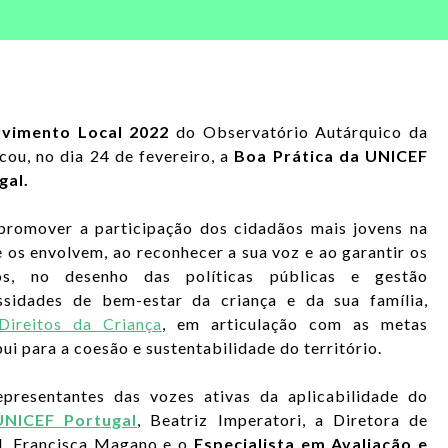
lvimento Local 2022
do Observatório Autárquico da
u, no dia 24 de fevereiro, a
Boa Prática da UNICEF
gal.
promover a participação dos cidadãos mais jovens na
os envolvem, ao reconhecer a sua voz e ao garantir os
os, no desenho das políticas públicas e gestão
essidades de bem-estar da criança e da sua família,
ireitos da Criança
, em articulação com as metas
bui para a coesão e sustentabilidade do território.
presentantes das vozes ativas da aplicabilidade do
UNICEF Portugal
, Beatriz Imperatori, a Diretora de
al, Francisca Magano e o
Especialista em Avaliação e