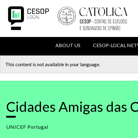
Skip
to
main
content
NAVIGATION
ABOUT US
CESOP-LOCAL NE
PRINCIPALE
MENU
Back
This content is not available in your language.
to
DU
top
COMPTE
DE
Cidades Amigas das C
L'UTILISATEUR
UNICEF Portugal