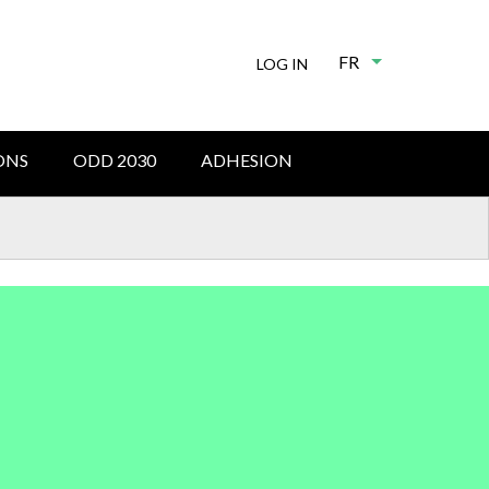
FR
List additional
LOG IN
ONS
ODD 2030
ADHESION