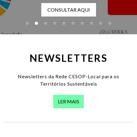
DESENVOLVIMENTO
INSCRIÇÃO NO GRUPO DE TRABALHOS
ENTRAR
CONSULTAR AQUI
ALARGADO
LOCAL
PT
Lista de aç
INOVAÇÃO & DESENVOLVIMENTO LOCAL
COM O GRUPO LUSO-BRASILEIRO DE
SUSTENTABILIDADE
NEWSLETTERS
INSCRIÇÃO
Newsletters da Rede CESOP-Local para os
Territórios Sustentáveis
LER MAIS