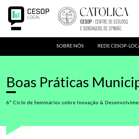
Passar
para
o
conteúdo
principal
NAVEGAÇÃO
SOBRE NÓS
REDE CESOP-LOC
PRINCIPAL
MENU
Back
to
DE
top
Boas Práticas Munici
UTILIZADOR
6º Ciclo de Seminários sobre Inovação & Desenvolvime