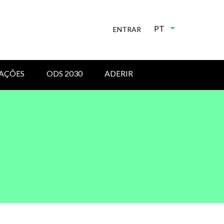
PT
Lista de ações 
ENTRAR
AÇÕES
ODS 2030
ADERIR