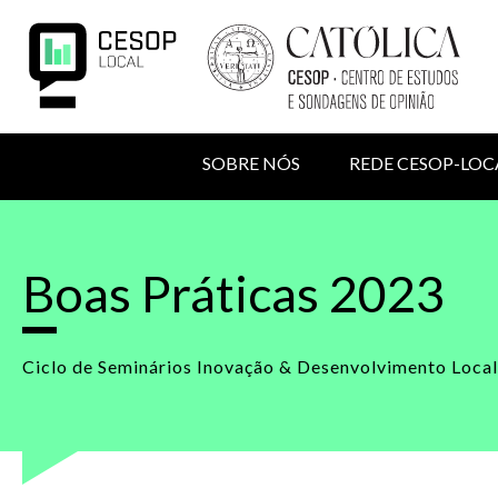
Passar
para
o
conteúdo
principal
NAVEGAÇÃO
SOBRE NÓS
REDE CESOP-LOC
PRINCIPAL
MENU
Back
to
DE
top
Boas Práticas 2023
UTILIZADOR
Ciclo de Seminários Inovação & Desenvolvimento Loca