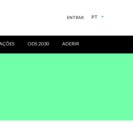
PT
Lista de ações 
ENTRAR
AÇÕES
ODS 2030
ADERIR