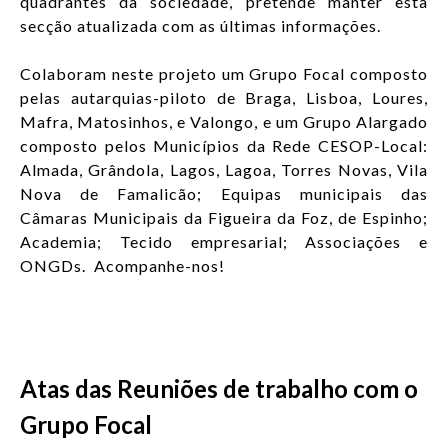
quadrantes da sociedade, pretende manter esta
ENTRAR
secção atualizada com as últimas informações.
PT
Lista de aç
Colaboram neste projeto um Grupo Focal composto
pelas autarquias-piloto de Braga, Lisboa, Loures,
Mafra, Matosinhos, e Valongo, e um Grupo Alargado
composto pelos Municípios da Rede CESOP-Local:
Almada, Grândola, Lagos, Lagoa, Torres Novas, Vila
Nova de Famalicão; Equipas municipais das
Câmaras Municipais da Figueira da Foz, de Espinho;
Academia; Tecido empresarial; Associações e
ONGDs. Acompanhe-nos!
Atas das Reuniões de trabalho com o
Grupo Focal