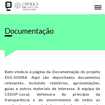
Passar
SOBRE NÓS
para
o
Back
REDE CESOP-LOCAL
conteúdo
to
principal
top
Documentação
ISM
IDL
INVESTIGAÇÃO
APRESENTAÇÕES
Bem-vindo/a à página da Documentação do projeto
ESG-SIGMA. Aqui são depositados documentos
relevantes, incluindo relatórios, apresentações,
ODS 2030
guias e outros materiais de interesse. A equipa do
CESOP-Local, defensora do princípio da
ADERIR
transparência e do envolvimento de todos os